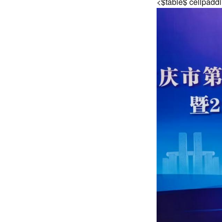
<$table$ cellpadd