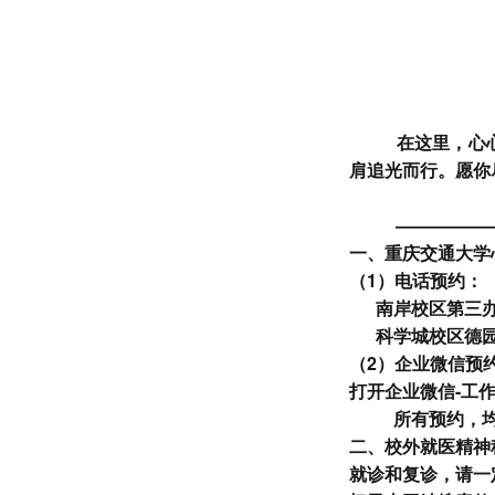
在这里
，
心
肩追光而行
。
愿你
—————
一、重庆交通大学
（
1
）
电话预约：
南岸校区第三
科学城校区德
（
2
）
企业微信
预
打开企业微信
-
工
所有预约，
二
、
校外就医精神
就诊和复诊，请一