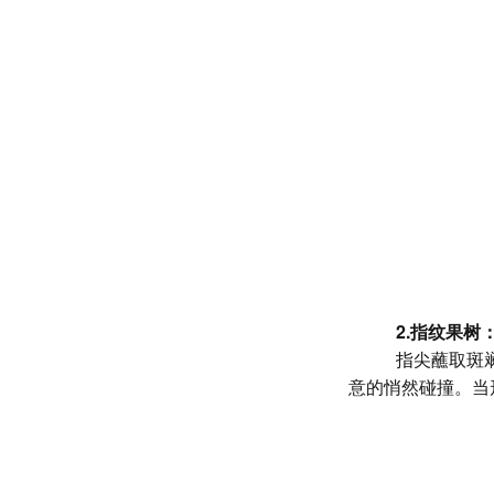
2.指纹果树
指尖蘸取斑
意的悄然碰撞。当