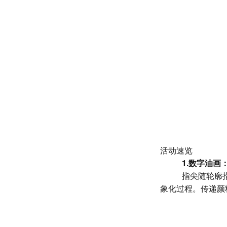
活动速览
1.数字油画
指尖随轮廓
象化过程。传递颜