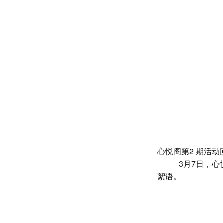
心悦阁第2
期
活动
3月7日，
絮语。