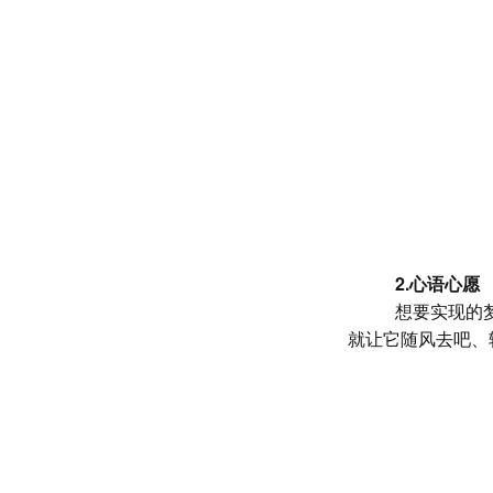
2.
心语心愿
想要实现的
就让它随风去吧、