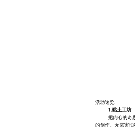
活动速览
1.
黏土
工坊
把内心的奇
的创作。无需害怕