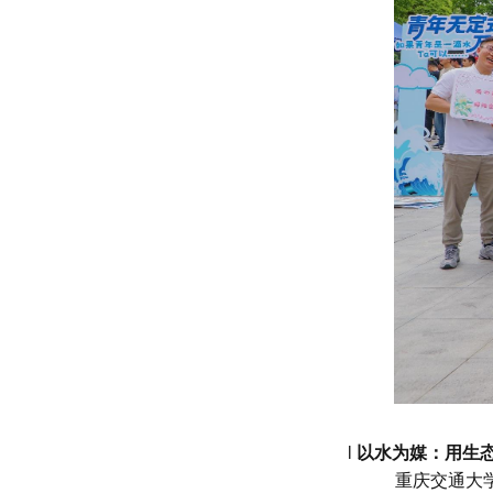
l
以水为媒：用生
重庆交通大