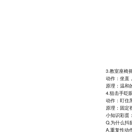
3.教室座椅
动作：坐直
原理：温和
4.狙击手眨
动作：盯住
原
理：固定
小知识彩蛋
Q.为什么抖
A.
重复性动