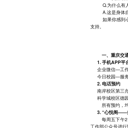
Q.为什么
A.
这是身体
如果你感到
支持。
一、重庆交
1.
手机
APP平
企业微信
—工
今日校园
—服
2.
电话预约
南岸校区第三
科学城校区德
所有预约，
3.
“心悦阁——
每周五下午
2
工作部公众号进行