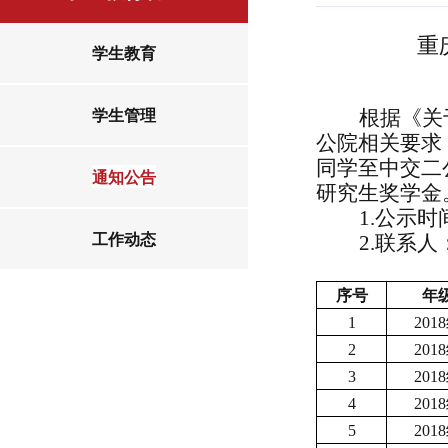
重
学生教育
学生管理
根据《关
公院相关要求
同学至中交二
通知公告
研究生奖学金
1.公示时
工作动态
2.联系人
序号
年
1
201
2
201
3
201
4
201
5
201