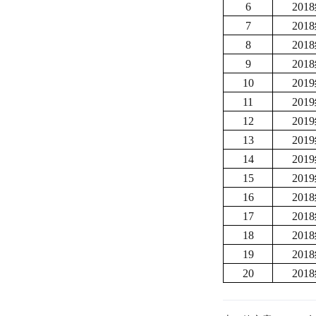
6
201
7
201
8
201
9
201
10
201
11
201
12
201
13
201
14
201
15
201
16
201
17
201
18
201
19
201
20
201