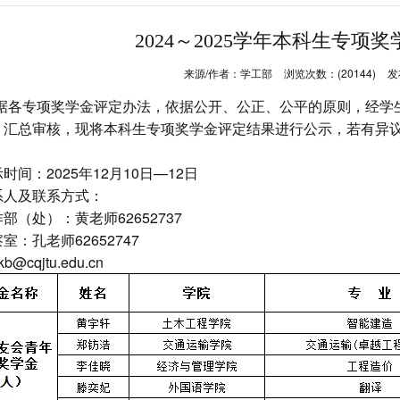
2024～2025学年本科生专项
来源/作者：
学工部
浏览次数：(
20144
)
发
据各专项奖学金评定办法，依据公开、公正、公平的原则，经学
）汇总审核，现将本科生专项奖学金评定结果进行公示，若有异
时间：2025年12月10日—12日
系人及联系方式：
部（处）：黄老师62652737
室：孔老师62652747
@cqjtu.edu.cn