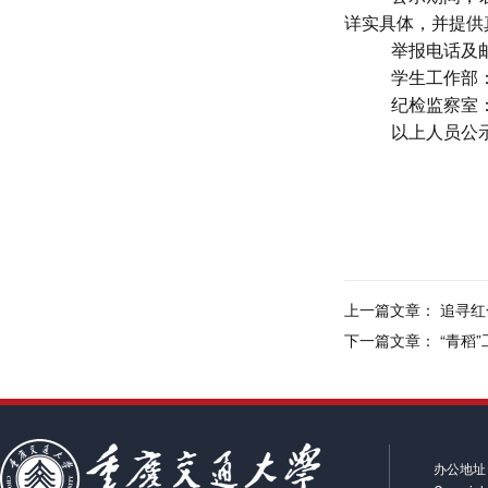
详实
具体，并提供
举报电话及
学生工作部
纪检
监察
室
以上
人员
公
20
上一篇文章：
追寻红
下一篇文章：
“青稻
办公地址