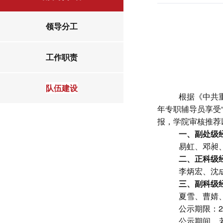
领导分工
工作职责
队伍建设
根据
《中共
年专职辅导员享受
报，学院审核推荐
一、副处级
易虹、邓昶
二、正科级
李炳宏、沈
三、副科级
夏雪、曹婧
公示期限：
2
公示期间，